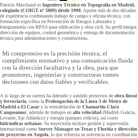
Patricio Marchand es
Ingeniero Técnico en Topografía en Madrid,
colegiado (COIGT nº 3809) desde 1998
. Aporta más de dos décadas
de experiencia combinando trabajo de campo y oficina técnica, con
formación específica en Prevención de Riesgos Laborales y
fotogrametría con RPAS para edificación y obra civil. Su perfil integra
dirección de equipos, control geométrico y entrega de documentación
técnica para administraciones y constructoras.
Mi compromiso es la precisión técnica, el
cumplimiento normativo y una comunicación fluida
con la dirección facultativa y la obra, para que
promotores, ingenierías y constructoras tomen
decisiones con datos fiables y verificables.
A lo largo de su carrera ha liderado y asistido proyectos de
obra lineal
y ferroviaria
, como la
Prolongación de la Línea 3 de Metro de
Madrid a El Casar
y la remodelación de
Chamartín-Clara
Campoamor
, además de trabajos en
alta velocidad
(Madrid–Galicia,
Levante, Eje Atlántico) y energía (parques eólicos), así como
hidráulicas urbanas
. Su trayectoria incluye gestión y supervisión
internacional como
Survey Manager en Texas y Florida y dirección
de proyectos en Angola
, lo que refuerza su solvencia en coordinación