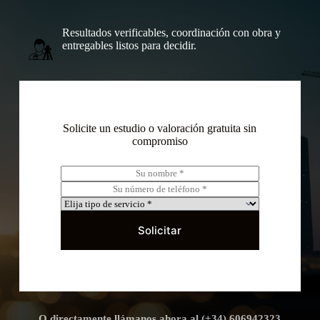
Resultados verificables, coordinación con obra y
entregables listos para decidir.
Solicite un estudio o valoración gratuita sin
compromiso
N
o
T
m
e
S
b
l
e
r
é
r
Solicitar
e
f
v
*
o
i
n
c
o
i
*
o
*
O directamente llámanos ahora al (+34) 606942323